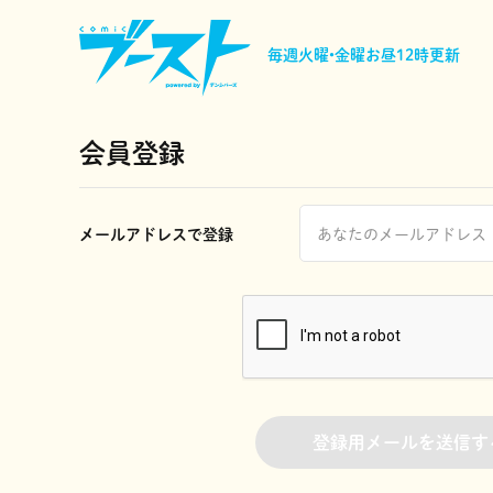
毎週火曜•金曜
お昼12時更新
会員登録
メールアドレスで登録
登録用メールを送信す