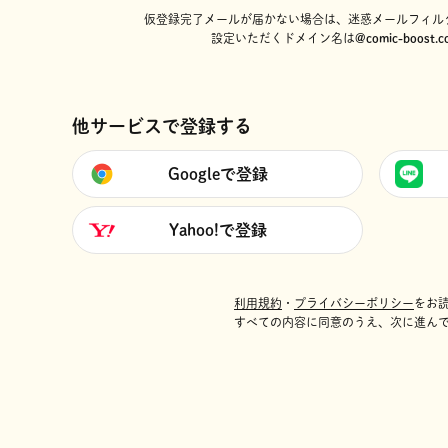
仮登録完了メールが届かない場合は、迷惑メールフィル
設定いただくドメイン名は
@comic-boost.c
他サービスで登録する
Googleで登録
Yahoo!で登録
利用規約
・
プライバシーポリシー
をお
すべての内容に同意のうえ、次に進ん