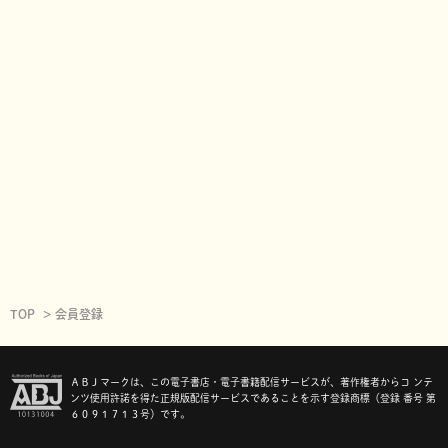
TOP
会員登録
ＡＢＪマークは、この電子書店・電子書籍配信サービスが、著作権者からコ ンテ
ンツ使用許諾を得た正規版配信サービスであることを示す登録商標（登録 番号 第
６０９１７１３号）です。