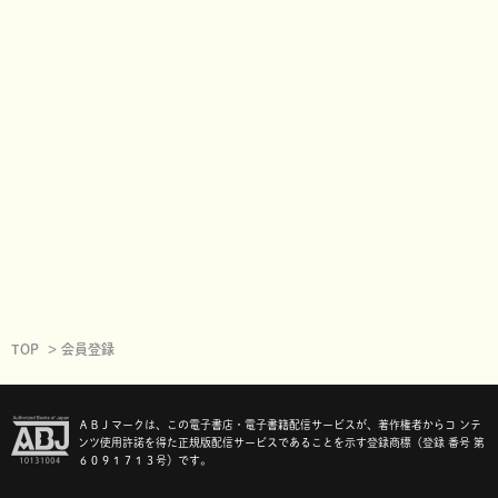
TOP
会員登録
ＡＢＪマークは、この電子書店・電子書籍配信サービスが、著作権者からコ ンテ
ンツ使用許諾を得た正規版配信サービスであることを示す登録商標（登録 番号 第
６０９１７１３号）です。