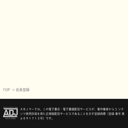
TOP
会員登録
ＡＢＪマークは、この電子書店・電子書籍配信サービスが、著作権者からコ ンテ
ンツ使用許諾を得た正規版配信サービスであることを示す登録商標（登録 番号 第
６０９１７１３号）です。