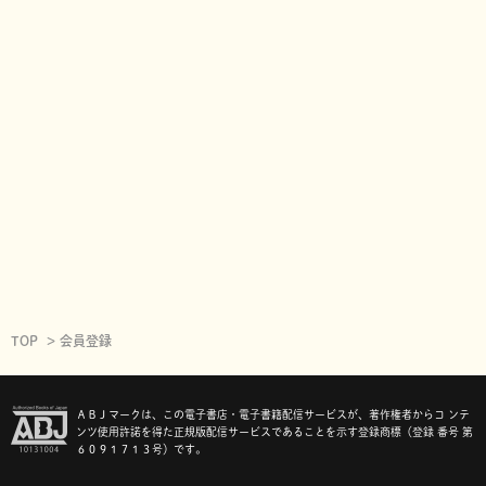
TOP
会員登録
ＡＢＪマークは、この電子書店・電子書籍配信サービスが、著作権者からコ ンテ
ンツ使用許諾を得た正規版配信サービスであることを示す登録商標（登録 番号 第
６０９１７１３号）です。