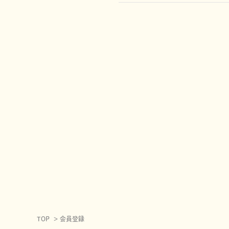
TOP
会員登録