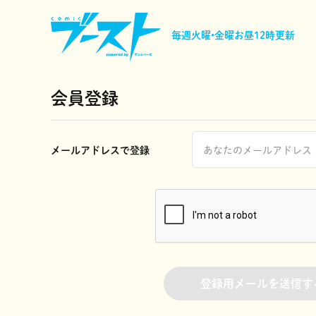
毎週火曜•金曜
お昼12時更新
会員登録
メールアドレスで登録
登録用メールを送信す