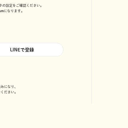
タの設定をご確認ください。
om
になります。
LINEで登録
読みになり、
でください。