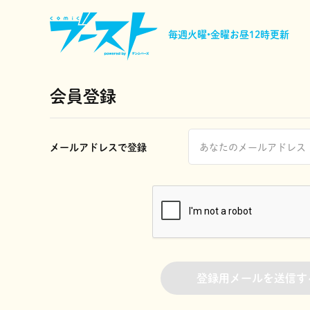
毎週火曜•金曜
お昼12時更新
会員登録
メールアドレスで登録
登録用メールを送信す