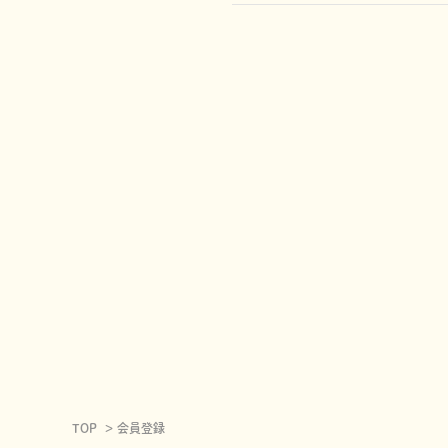
TOP
会員登録