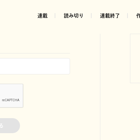
連載
読み切り
連載終了
る