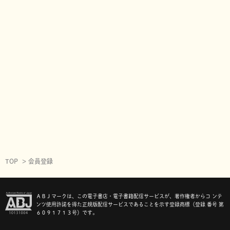
TOP
会員登録
ＡＢＪマークは、この電子書店・電子書籍配信サービスが、著作権者からコ ンテ
ンツ使用許諾を得た正規版配信サービスであることを示す登録商標（登録 番号 第
６０９１７１３号）です。