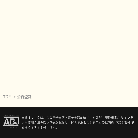
TOP
会員登録
ＡＢＪマークは、この電子書店・電子書籍配信サービスが、著作権者からコ ンテ
ンツ使用許諾を得た正規版配信サービスであることを示す登録商標（登録 番号 第
６０９１７１３号）です。