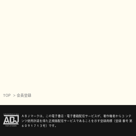
TOP
会員登録
ＡＢＪマークは、この電子書店・電子書籍配信サービスが、著作権者からコ ンテ
ンツ使用許諾を得た正規版配信サービスであることを示す登録商標（登録 番号 第
６０９１７１３号）です。