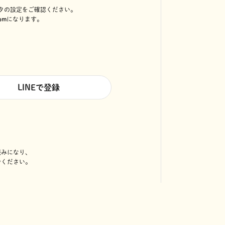
タの設定をご確認ください。
om
になります。
LINEで登録
読みになり、
でください。