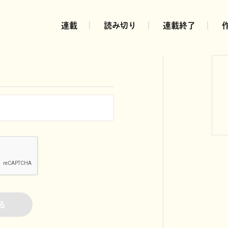
連載
読み切り
連載終了
る