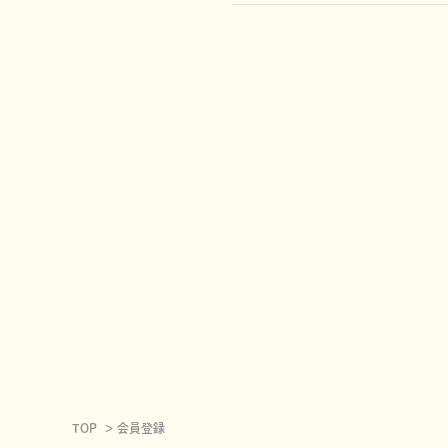
TOP
会員登録