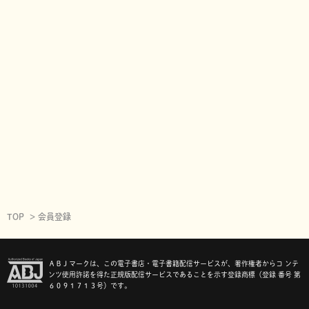
TOP
会員登録
ＡＢＪマークは、この電子書店・電子書籍配信サービスが、著作権者からコ ンテ
ンツ使用許諾を得た正規版配信サービスであることを示す登録商標（登録 番号 第
６０９１７１３号）です。