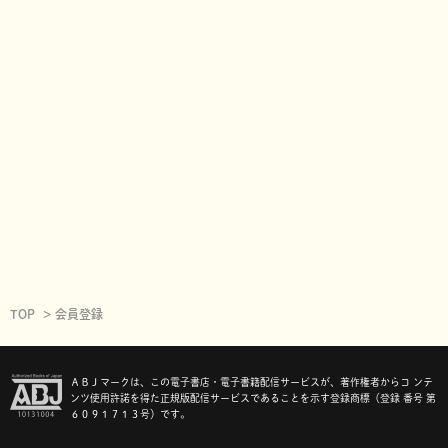
TOP
会員登録
ＡＢＪマークは、この電子書店・電子書籍配信サービスが、著作権者からコ ンテ
ンツ使用許諾を得た正規版配信サービスであることを示す登録商標（登録 番号 第
６０９１７１３号）です。