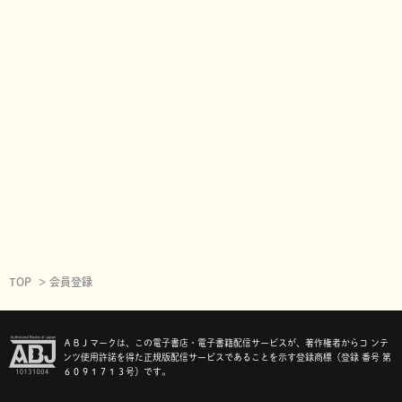
TOP
会員登録
ＡＢＪマークは、この電子書店・電子書籍配信サービスが、著作権者からコ ンテ
ンツ使用許諾を得た正規版配信サービスであることを示す登録商標（登録 番号 第
６０９１７１３号）です。