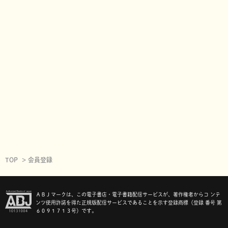
TOP
会員登録
ＡＢＪマークは、この電子書店・電子書籍配信サービスが、著作権者からコ ンテ
ンツ使用許諾を得た正規版配信サービスであることを示す登録商標（登録 番号 第
６０９１７１３号）です。