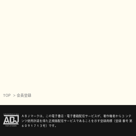
TOP
会員登録
ＡＢＪマークは、この電子書店・電子書籍配信サービスが、著作権者からコ ンテ
ンツ使用許諾を得た正規版配信サービスであることを示す登録商標（登録 番号 第
６０９１７１３号）です。