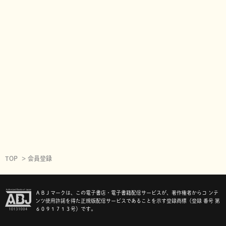
TOP
会員登録
ＡＢＪマークは、この電子書店・電子書籍配信サービスが、著作権者からコ ンテ
ンツ使用許諾を得た正規版配信サービスであることを示す登録商標（登録 番号 第
６０９１７１３号）です。