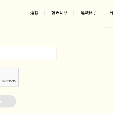
連載
読み切り
連載終了
る