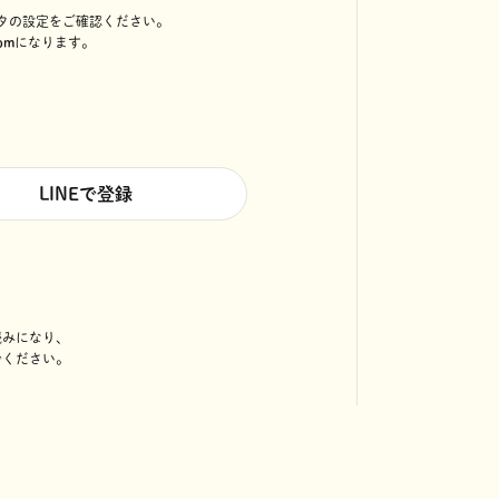
タの設定をご確認ください。
om
になります。
LINEで登録
読みになり、
でください。