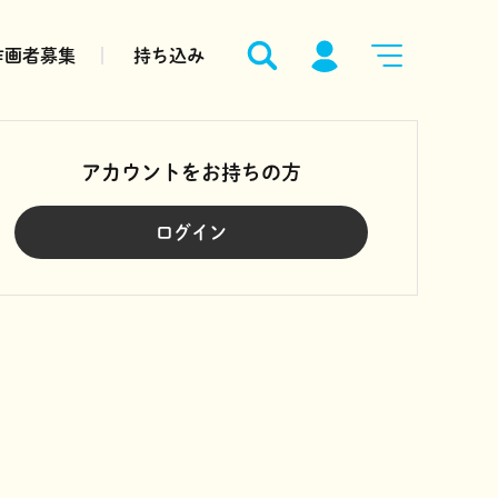
作画者募集
持ち込み
アカウントをお持ちの方
ログイン