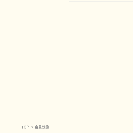
TOP
会員登録