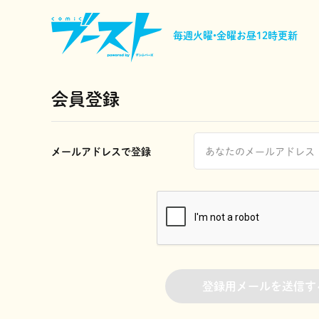
毎週火曜•金曜
お昼12時更新
会員登録
メールアドレスで登録
登録用メールを送信す