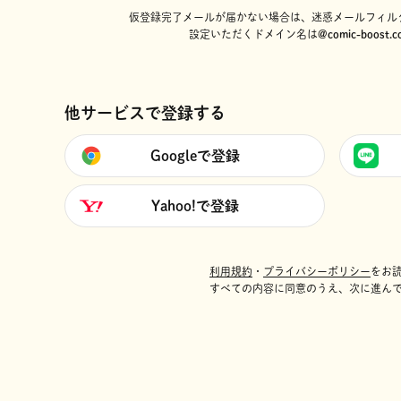
仮登録完了メールが届かない場合は、迷惑メールフィル
設定いただくドメイン名は
@comic-boost.c
他サービスで登録する
Googleで登録
Yahoo!で登録
利用規約
・
プライバシーポリシー
をお
すべての内容に同意のうえ、次に進ん