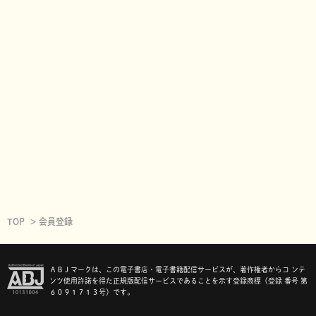
TOP
会員登録
ＡＢＪマークは、この電子書店・電子書籍配信サービスが、著作権者からコ ンテ
ンツ使用許諾を得た正規版配信サービスであることを示す登録商標（登録 番号 第
６０９１７１３号）です。