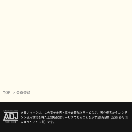
TOP
会員登録
ＡＢＪマークは、この電子書店・電子書籍配信サービスが、著作権者からコ ンテ
ンツ使用許諾を得た正規版配信サービスであることを示す登録商標（登録 番号 第
６０９１７１３号）です。