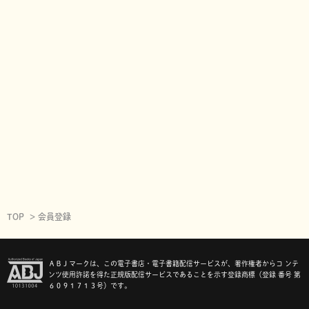
TOP
会員登録
ＡＢＪマークは、この電子書店・電子書籍配信サービスが、著作権者からコ ンテ
ンツ使用許諾を得た正規版配信サービスであることを示す登録商標（登録 番号 第
６０９１７１３号）です。