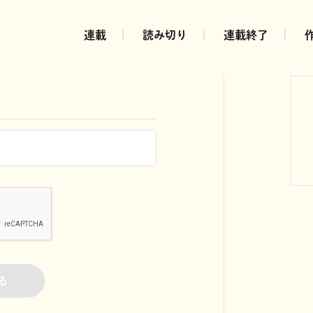
連載
読み切り
連載終了
る