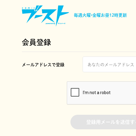
毎週火曜•金曜
お昼12時更新
会員登録
メールアドレスで登録
登録用メールを送信す