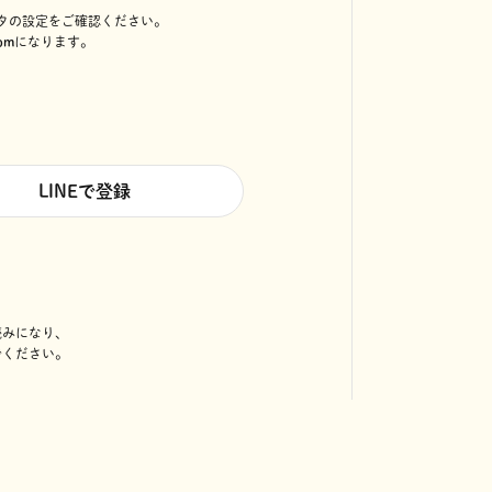
タの設定をご確認ください。
om
になります。
LINEで登録
読みになり、
でください。