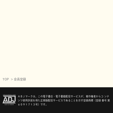
TOP
会員登録
ＡＢＪマークは、この電子書店・電子書籍配信サービスが、著作権者からコ ンテ
ンツ使用許諾を得た正規版配信サービスであることを示す登録商標（登録 番号 第
６０９１７１３号）です。