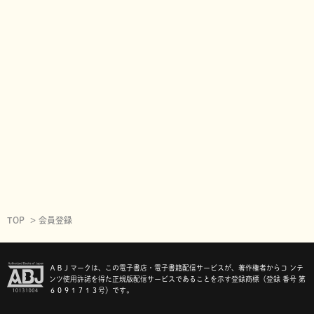
TOP
会員登録
ＡＢＪマークは、この電子書店・電子書籍配信サービスが、著作権者からコ ンテ
ンツ使用許諾を得た正規版配信サービスであることを示す登録商標（登録 番号 第
６０９１７１３号）です。