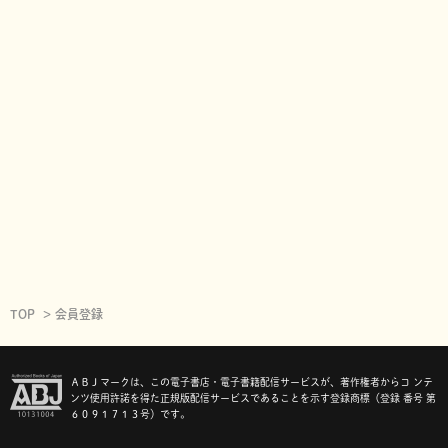
TOP
会員登録
ＡＢＪマークは、この電子書店・電子書籍配信サービスが、著作権者からコ ンテ
ンツ使用許諾を得た正規版配信サービスであることを示す登録商標（登録 番号 第
６０９１７１３号）です。