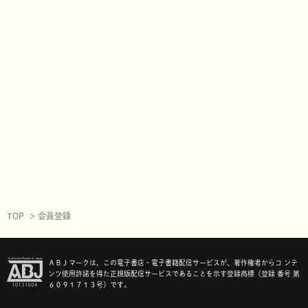
TOP
会員登録
ＡＢＪマークは、この電子書店・電子書籍配信サービスが、著作権者からコ ンテ
ンツ使用許諾を得た正規版配信サービスであることを示す登録商標（登録 番号 第
６０９１７１３号）です。