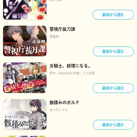
最初から読む
警視庁抜刀課
斎藤岬
最初から読む
女騎士、経理になる。
原作：
Rootport
作画：
三ツ矢彰
最初から読む
骸積みのボルテ
まつだこうた
最初から読む