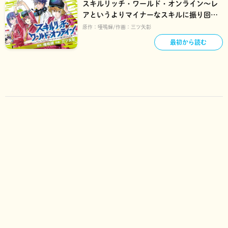
スキルリッチ・ワールド・オンライン～レ
アというよりマイナーなスキルに振り回さ
れる僕～
原作：
唖鳴蝉
作画：
三ツ矢彰
最初から読む