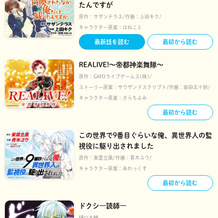
たんですが
原作：
サザンテラス
作画：
上田キク
キャラクター原案：
はねこと
最新話を読む
最初から読む
REALIVE!～帝都神楽舞隊～
原作：
GMOライブゲームス(株)
ストーリー原案：
サウザンドスクリプト
作画：
柴田五十鈴
キャラクター原案：
さらちよみ
最初から読む
この世界で9番目ぐらいな俺、異世界人の監
視役に駆り出されました
原作：
東雲立風
作画：
青木ユウ
キャラクター原案：
あれっくす
最初から読む
ドクシ―読師―
樋口大輔