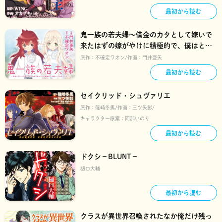
回ったのを後悔しているようですがもう遅
最初から読む
いです～
鬼一族の若夫婦～借金のカタとして嫁いで
来たはずの嫁がやけに積極的で、僕はとっ
ても困っている～
原作：
不確定ワオン
作画：
門井亜矢
最初から読む
セイクリッド・シュヴァリエ
原作：
篠崎冬馬
作画：
三ツ矢彰
キャラクター原案：
阿部いのり
最初から読む
ドクシ－BLUNT－
樋口大輔
最初から読む
クラスが異世界召喚されたなか俺だけ残っ