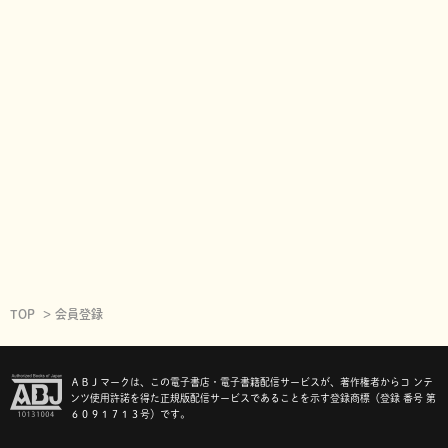
TOP
会員登録
ＡＢＪマークは、この電子書店・電子書籍配信サービスが、著作権者からコ ンテ
ンツ使用許諾を得た正規版配信サービスであることを示す登録商標（登録 番号 第
６０９１７１３号）です。