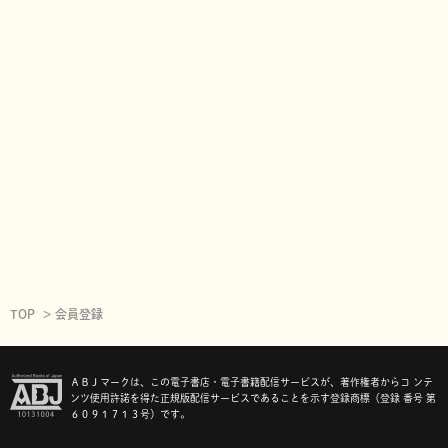
TOP
会員登録
ＡＢＪマークは、この電子書店・電子書籍配信サービスが、著作権者からコ ンテ
ンツ使用許諾を得た正規版配信サービスであることを示す登録商標（登録 番号 第
６０９１７１３号）です。