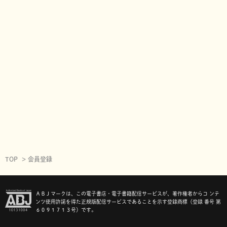
TOP
会員登録
ＡＢＪマークは、この電子書店・電子書籍配信サービスが、著作権者からコ ンテ
ンツ使用許諾を得た正規版配信サービスであることを示す登録商標（登録 番号 第
６０９１７１３号）です。