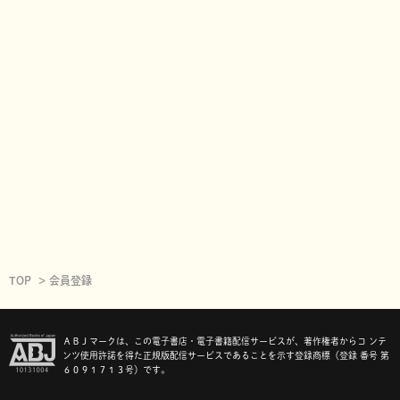
TOP
会員登録
ＡＢＪマークは、この電子書店・電子書籍配信サービスが、著作権者からコ ンテ
ンツ使用許諾を得た正規版配信サービスであることを示す登録商標（登録 番号 第
６０９１７１３号）です。