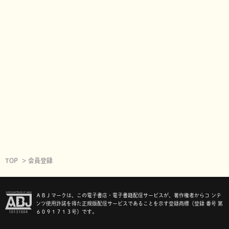
TOP
会員登録
ＡＢＪマークは、この電子書店・電子書籍配信サービスが、著作権者からコ ンテ
ンツ使用許諾を得た正規版配信サービスであることを示す登録商標（登録 番号 第
６０９１７１３号）です。