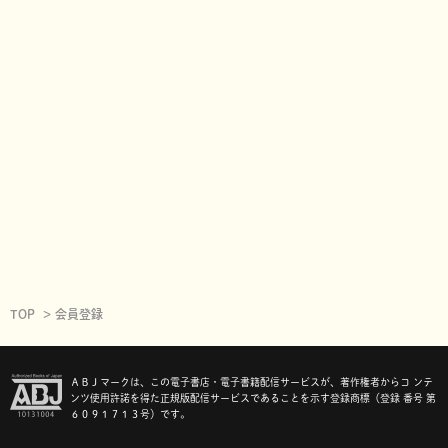
TOP
会員登録
ＡＢＪマークは、この電子書店・電子書籍配信サービスが、著作権者からコ ンテ
ンツ使用許諾を得た正規版配信サービスであることを示す登録商標（登録 番号 第
６０９１７１３号）です。