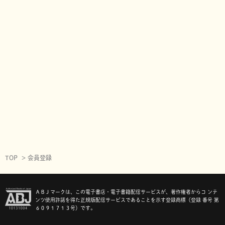
TOP
会員登録
ＡＢＪマークは、この電子書店・電子書籍配信サービスが、著作権者からコ ンテ
ンツ使用許諾を得た正規版配信サービスであることを示す登録商標（登録 番号 第
６０９１７１３号）です。