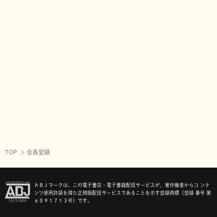
TOP
会員登録
ＡＢＪマークは、この電子書店・電子書籍配信サービスが、著作権者からコ ンテ
ンツ使用許諾を得た正規版配信サービスであることを示す登録商標（登録 番号 第
６０９１７１３号）です。