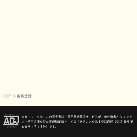
TOP
会員登録
ＡＢＪマークは、この電子書店・電子書籍配信サービスが、著作権者からコ ンテ
ンツ使用許諾を得た正規版配信サービスであることを示す登録商標（登録 番号 第
６０９１７１３号）です。