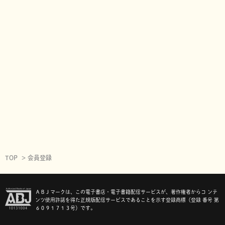
TOP
会員登録
ＡＢＪマークは、この電子書店・電子書籍配信サービスが、著作権者からコ ンテ
ンツ使用許諾を得た正規版配信サービスであることを示す登録商標（登録 番号 第
６０９１７１３号）です。