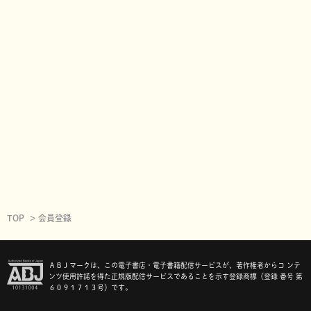
TOP
会員登録
ＡＢＪマークは、この電子書店・電子書籍配信サービスが、著作権者からコ ンテ
ンツ使用許諾を得た正規版配信サービスであることを示す登録商標（登録 番号 第
６０９１７１３号）です。