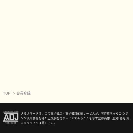
TOP
会員登録
ＡＢＪマークは、この電子書店・電子書籍配信サービスが、著作権者からコ ンテ
ンツ使用許諾を得た正規版配信サービスであることを示す登録商標（登録 番号 第
６０９１７１３号）です。