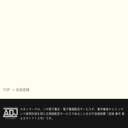
TOP
会員登録
ＡＢＪマークは、この電子書店・電子書籍配信サービスが、著作権者からコ ンテ
ンツ使用許諾を得た正規版配信サービスであることを示す登録商標（登録 番号 第
６０９１７１３号）です。