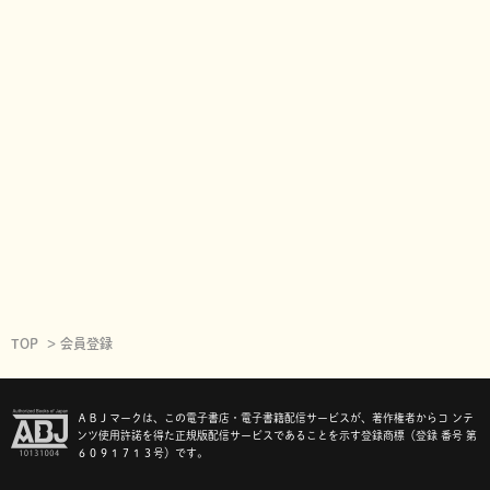
TOP
会員登録
ＡＢＪマークは、この電子書店・電子書籍配信サービスが、著作権者からコ ンテ
ンツ使用許諾を得た正規版配信サービスであることを示す登録商標（登録 番号 第
６０９１７１３号）です。