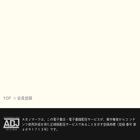
TOP
会員登録
ＡＢＪマークは、この電子書店・電子書籍配信サービスが、著作権者からコ ンテ
ンツ使用許諾を得た正規版配信サービスであることを示す登録商標（登録 番号 第
６０９１７１３号）です。