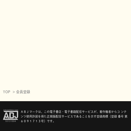
TOP
会員登録
ＡＢＪマークは、この電子書店・電子書籍配信サービスが、著作権者からコ ンテ
ンツ使用許諾を得た正規版配信サービスであることを示す登録商標（登録 番号 第
６０９１７１３号）です。