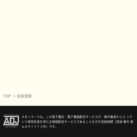
TOP
会員登録
ＡＢＪマークは、この電子書店・電子書籍配信サービスが、著作権者からコ ンテ
ンツ使用許諾を得た正規版配信サービスであることを示す登録商標（登録 番号 第
６０９１７１３号）です。