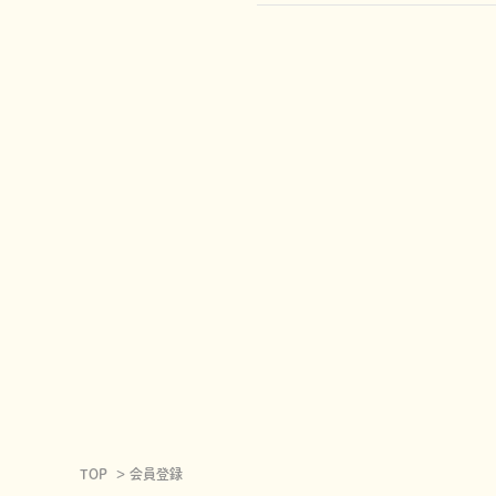
TOP
会員登録