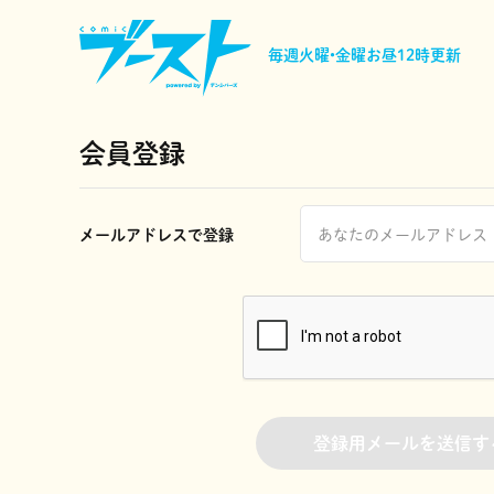
毎週火曜•金曜
お昼12時更新
会員登録
メールアドレスで登録
登録用メールを送信す