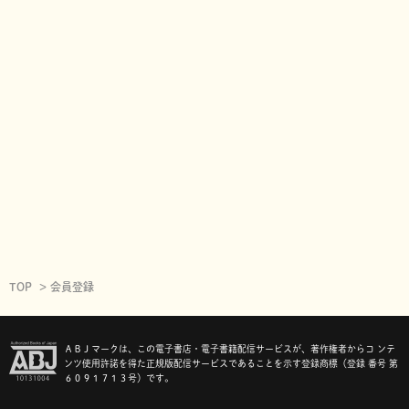
TOP
会員登録
ＡＢＪマークは、この電子書店・電子書籍配信サービスが、著作権者からコ ンテ
ンツ使用許諾を得た正規版配信サービスであることを示す登録商標（登録 番号 第
６０９１７１３号）です。