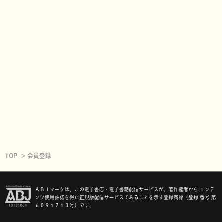
TOP
会員登録
ＡＢＪマークは、この電子書店・電子書籍配信サービスが、著作権者からコ ンテ
ンツ使用許諾を得た正規版配信サービスであることを示す登録商標（登録 番号 第
６０９１７１３号）です。