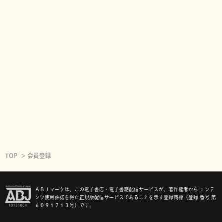
TOP
会員登録
ＡＢＪマークは、この電子書店・電子書籍配信サービスが、著作権者からコ ンテ
ンツ使用許諾を得た正規版配信サービスであることを示す登録商標（登録 番号 第
６０９１７１３号）です。