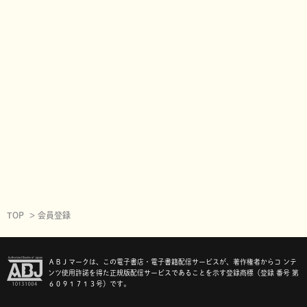
TOP
会員登録
ＡＢＪマークは、この電子書店・電子書籍配信サービスが、著作権者からコ ンテ
ンツ使用許諾を得た正規版配信サービスであることを示す登録商標（登録 番号 第
６０９１７１３号）です。